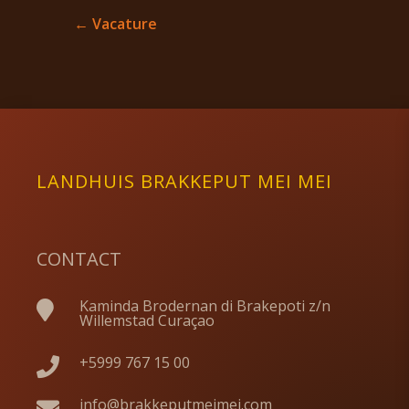
←
Vacature
LANDHUIS BRAKKEPUT MEI MEI
CONTACT
Kaminda Brodernan di Brakepoti z/n

Willemstad Curaçao
+5999 767 15 00

info@brakkeputmeimei.com
