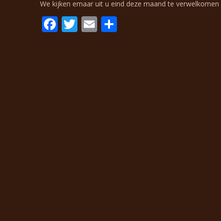
We kijken ernaar uit u eind deze maand te verwelkomen 
F
T
E
D
ac
w
m
el
e
itt
ai
e
b
er
l
n
o
o
k