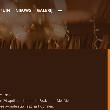
LTUIN
NIEUWS
GALERIJ
muziek!
en 29 april aanstaande te Brakkeput Mei Mei.
ee avonden uw Jazz hart ophalen.