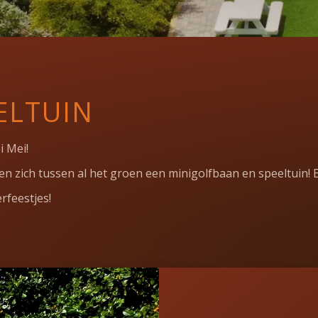
ELTUIN
i Mei!
n zich tussen al het groen een minigolfbaan en speeltuin! E
rfeestjes!