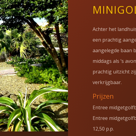
MINIGO
Achter het landhuis
een prachtig aange
aangelegde baan bi
middags als ’s avo
prachtig uitzicht z
verkrijgbaar.
Prijzen
Entree midgetgolfba
Entree midgetgolfb
12,50 p.p.