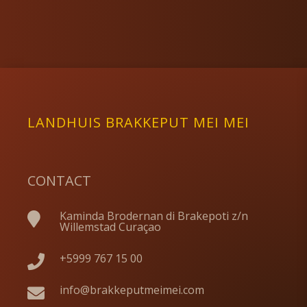
LANDHUIS BRAKKEPUT MEI MEI
CONTACT
Kaminda Brodernan di Brakepoti z/n

Willemstad Curaçao
+5999 767 15 00

info@brakkeputmeimei.com
