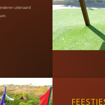
kinderen uiteraard
uin.
FEESTJE